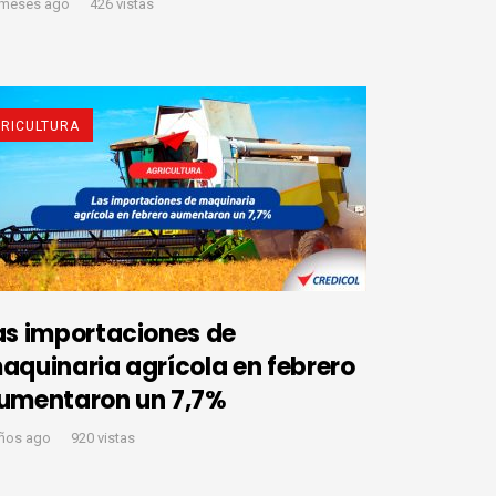
 meses ago
426 vistas
RICULTURA
as importaciones de
aquinaria agrícola en febrero
umentaron un 7,7%
años ago
920 vistas