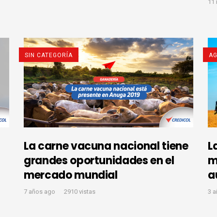
11
SIN CATEGORÍA
AG
La carne vacuna nacional tiene
L
grandes oportunidades en el
m
mercado mundial
a
7 años ago
2910 vistas
3 