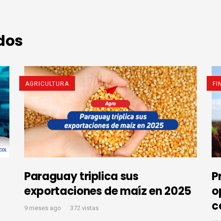
dos
AGRICULTURA
FI
Paraguay triplica sus
P
exportaciones de maíz en 2025
o
c
9 meses ago
372 vistas